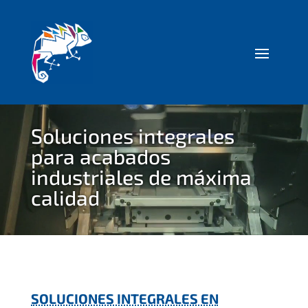
Reproductor
de
Soluciones integrales
vídeo
para acabados
industriales de máxima
calidad
SOLUCIONES INTEGRALES EN